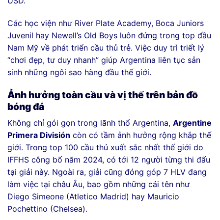
USD.
Các học viện như River Plate Academy, Boca Juniors
Juvenil hay Newell’s Old Boys luôn đứng trong top đầu
Nam Mỹ về phát triển cầu thủ trẻ. Việc duy trì triết lý
“chơi đẹp, tư duy nhanh” giúp Argentina liên tục sản
sinh những ngôi sao hàng đầu thế giới.
Ảnh hưởng toàn cầu và vị thế trên bản đồ
bóng đá
Không chỉ gói gọn trong lãnh thổ Argentina,
Argentine
Primera División
còn có tầm ảnh hưởng rộng khắp thế
giới. Trong top 100 cầu thủ xuất sắc nhất thế giới do
IFFHS công bố năm 2024, có tới 12 người từng thi đấu
tại giải này. Ngoài ra, giải cũng đóng góp 7 HLV đang
làm việc tại châu Âu, bao gồm những cái tên như
Diego Simeone (Atletico Madrid) hay Mauricio
Pochettino (Chelsea).