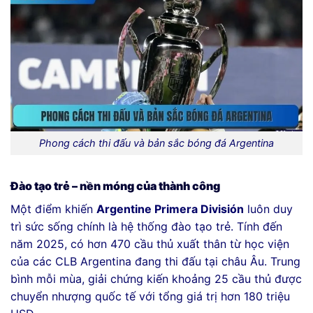
Phong cách thi đấu và bản sắc bóng đá Argentina
Đào tạo trẻ – nền móng của thành công
Một điểm khiến
Argentine Primera División
luôn duy
trì sức sống chính là hệ thống đào tạo trẻ. Tính đến
năm 2025, có hơn 470 cầu thủ xuất thân từ học viện
của các CLB Argentina đang thi đấu tại châu Âu. Trung
bình mỗi mùa, giải chứng kiến khoảng 25 cầu thủ được
chuyển nhượng quốc tế với tổng giá trị hơn 180 triệu