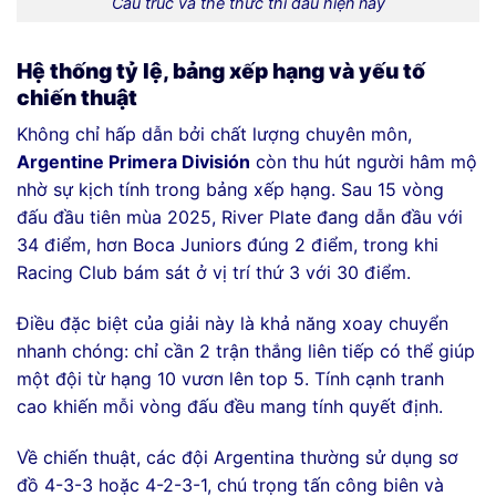
Cấu trúc và thể thức thi đấu hiện nay
Hệ thống tỷ lệ, bảng xếp hạng và yếu tố
chiến thuật
Không chỉ hấp dẫn bởi chất lượng chuyên môn,
Argentine Primera División
còn thu hút người hâm mộ
nhờ sự kịch tính trong bảng xếp hạng. Sau 15 vòng
đấu đầu tiên mùa 2025, River Plate đang dẫn đầu với
34 điểm, hơn Boca Juniors đúng 2 điểm, trong khi
Racing Club bám sát ở vị trí thứ 3 với 30 điểm.
Điều đặc biệt của giải này là khả năng xoay chuyển
nhanh chóng: chỉ cần 2 trận thắng liên tiếp có thể giúp
một đội từ hạng 10 vươn lên top 5. Tính cạnh tranh
cao khiến mỗi vòng đấu đều mang tính quyết định.
Về chiến thuật, các đội Argentina thường sử dụng sơ
đồ 4-3-3 hoặc 4-2-3-1, chú trọng tấn công biên và