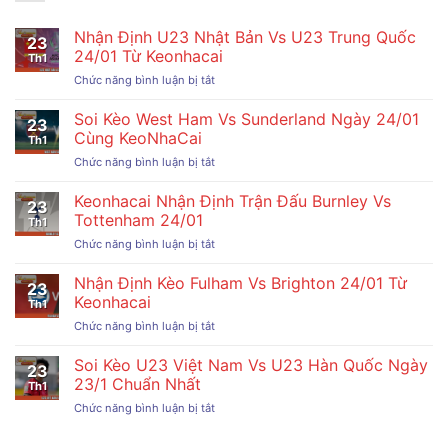
Nhận Định U23 Nhật Bản Vs U23 Trung Quốc
23
24/01 Từ Keonhacai
Th1
Chức năng bình luận bị tắt
ở
Nhận
Định
Soi Kèo West Ham Vs Sunderland Ngày 24/01
23
U23
Cùng KeoNhaCai
Th1
Nhật
Chức năng bình luận bị tắt
ở
Bản
Soi
Vs
Kèo
Keonhacai Nhận Định Trận Đấu Burnley Vs
U23
23
West
Trung
Tottenham 24/01
Th1
Ham
Quốc
Chức năng bình luận bị tắt
ở
Vs
24/01
Keonhacai
Sunderland
Từ
Nhận
Nhận Định Kèo Fulham Vs Brighton 24/01 Từ
Ngày
Keonhacai
23
Định
24/01
Keonhacai
Th1
Trận
Cùng
Chức năng bình luận bị tắt
ở
Đấu
KeoNhaCai
Nhận
Burnley
Định
Soi Kèo U23 Việt Nam Vs U23 Hàn Quốc Ngày
Vs
23
Kèo
Tottenham
23/1 Chuẩn Nhất
Th1
Fulham
24/01
Chức năng bình luận bị tắt
ở
Vs
Soi
Brighton
Kèo
24/01