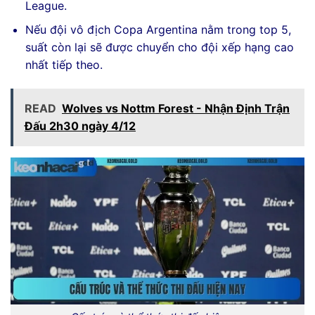
League.
Nếu đội vô địch Copa Argentina nằm trong top 5,
suất còn lại sẽ được chuyển cho đội xếp hạng cao
nhất tiếp theo.
READ
Wolves vs Nottm Forest - Nhận Định Trận
Đấu 2h30 ngày 4/12