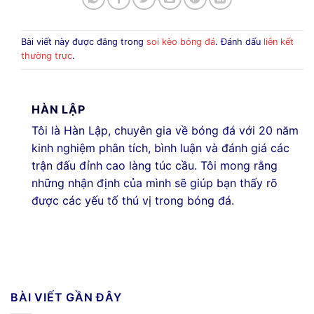
Bài viết này được đăng trong
soi kèo bóng đá
. Đánh dấu
liên kết
thường trực
.
HÀN LẬP
Tôi là Hàn Lập, chuyên gia về bóng đá với 20 năm
kinh nghiệm phân tích, bình luận và đánh giá các
trận đấu đỉnh cao làng túc cầu. Tôi mong rằng
những nhận định của mình sẽ giúp bạn thấy rõ
được các yếu tố thú vị trong bóng đá.
BÀI VIẾT GẦN ĐÂY