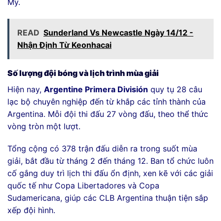
Mỹ.
READ
Sunderland Vs Newcastle Ngày 14/12 -
Nhận Định Từ Keonhacai
Số lượng đội bóng và lịch trình mùa giải
Hiện nay,
Argentine Primera División
quy tụ 28 câu
lạc bộ chuyên nghiệp đến từ khắp các tỉnh thành của
Argentina. Mỗi đội thi đấu 27 vòng đấu, theo thể thức
vòng tròn một lượt.
Tổng cộng có 378 trận đấu diễn ra trong suốt mùa
giải, bắt đầu từ tháng 2 đến tháng 12. Ban tổ chức luôn
cố gắng duy trì lịch thi đấu ổn định, xen kẽ với các giải
quốc tế như Copa Libertadores và Copa
Sudamericana, giúp các CLB Argentina thuận tiện sắp
xếp đội hình.