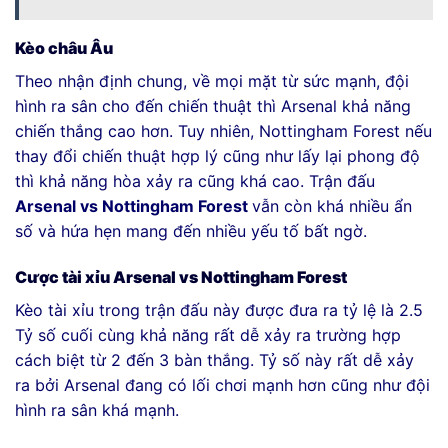
Kèo châu Âu
Theo nhận định chung, về mọi mặt từ sức mạnh, đội
hình ra sân cho đến chiến thuật thì Arsenal khả năng
chiến thắng cao hơn. Tuy nhiên, Nottingham Forest nếu
thay đổi chiến thuật hợp lý cũng như lấy lại phong độ
thì khả năng hòa xảy ra cũng khá cao. Trận đấu
Arsenal vs Nottingham Forest
vẫn còn khá nhiều ẩn
số và hứa hẹn mang đến nhiều yếu tố bất ngờ.
Cược tài xỉu Arsenal vs Nottingham Forest
Kèo tài xỉu trong trận đấu này được đưa ra tỷ lệ là 2.5
Tỷ số cuối cùng khả năng rất dễ xảy ra trường hợp
cách biệt từ 2 đến 3 bàn thắng. Tỷ số này rất dễ xảy
ra bởi Arsenal đang có lối chơi mạnh hơn cũng như đội
hình ra sân khá mạnh.