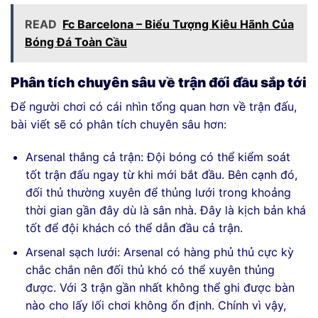
READ
Fc Barcelona – Biểu Tượng Kiêu Hãnh Của
Bóng Đá Toàn Cầu
Phân tích chuyên sâu về trận đối đầu sắp tới
Để người chơi có cái nhìn tổng quan hơn về trận đấu,
bài viết sẽ có phân tích chuyên sâu hơn:
Arsenal thắng cả trận: Đội bóng có thể kiểm soát
tốt trận đấu ngay từ khi mới bắt đầu. Bên cạnh đó,
đối thủ thường xuyên để thủng lưới trong khoảng
thời gian gần đây dù là sân nhà. Đây là kịch bản khá
tốt để đội khách có thể dẫn đầu cả trận.
Arsenal sạch lưới: Arsenal có hàng phủ thủ cực kỳ
chắc chắn nên đối thủ khó có thể xuyên thủng
được. Với 3 trận gần nhất không thể ghi được bàn
nào cho lấy lối chơi không ổn định. Chính vì vậy,