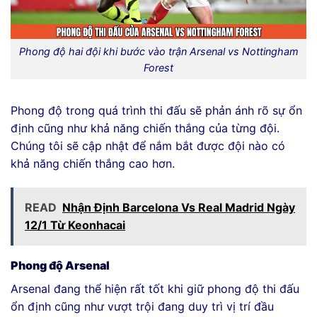
Phong độ hai đội khi bước vào trận Arsenal vs Nottingham
Forest
Phong độ trong quá trình thi đấu sẽ phản ánh rõ sự ổn
định cũng như khả năng chiến thắng của từng đội.
Chúng tôi sẽ cập nhật để nắm bắt được đội nào có
khả năng chiến thắng cao hơn.
READ
Nhận Định Barcelona Vs Real Madrid Ngày
12/1 Từ Keonhacai
Phong độ Arsenal
Arsenal đang thể hiện rất tốt khi giữ phong độ thi đấu
ổn định cũng như vượt trội đang duy trì vị trí đầu