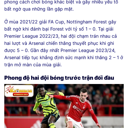
phong cách chơi bóng khác biệt và gây nhiều yếu tố
bất ngờ qua những lần gặp mặt.
Ở mùa 2021/22 giải FA Cup, Nottingham Forest gây
bất ngờ khi đánh bại Forest với tỷ số 1 – 0. Tại giải
Premier League 2022/23, hai đội chạm trán nhau cả
hai lượt và Arsenal chiến thắng thuyết phục khi ghi
được 5 – 0. Gần đây nhất Premier League 2023/24,
Arsenal tiếp tục khẳng định sức mạnh khi thắng 2 – 1 ở
trận mở màn của mùa giải.
Phong độ hai đội bóng trước trận đối đầu