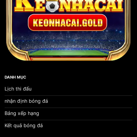
DANH MỤC
Lịch thi đấu
nhận định bóng đá
Bảng xếp hạng
Kết quả bóng đá