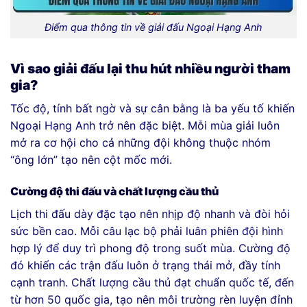
Điểm qua thông tin về giải đấu Ngoại Hạng Anh
Vì sao giải đấu lại thu hút nhiều người tham
gia?
Tốc độ, tính bất ngờ và sự cân bằng là ba yếu tố khiến
Ngoại Hạng Anh trở nên đặc biệt. Mỗi mùa giải luôn
mở ra cơ hội cho cả những đội không thuộc nhóm
“ông lớn” tạo nên cột mốc mới.
Cường độ thi đấu và chất lượng cầu thủ
Lịch thi đấu dày đặc tạo nên nhịp độ nhanh và đòi hỏi
sức bền cao. Mỗi câu lạc bộ phải luân phiên đội hình
hợp lý để duy trì phong độ trong suốt mùa. Cường độ
đó khiến các trận đấu luôn ở trạng thái mở, đầy tính
cạnh tranh. Chất lượng cầu thủ đạt chuẩn quốc tế, đến
từ hơn 50 quốc gia, tạo nên môi trường rèn luyện đỉnh