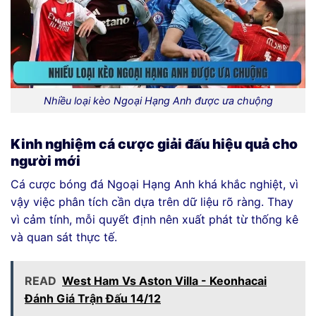
Nhiều loại kèo Ngoại Hạng Anh được ưa chuộng
Kinh nghiệm cá cược giải đấu hiệu quả cho
người mới
Cá cược bóng đá Ngoại Hạng Anh khá khắc nghiệt, vì
vậy việc phân tích cần dựa trên dữ liệu rõ ràng. Thay
vì cảm tính, mỗi quyết định nên xuất phát từ thống kê
và quan sát thực tế.
READ
West Ham Vs Aston Villa - Keonhacai
Đánh Giá Trận Đấu 14/12