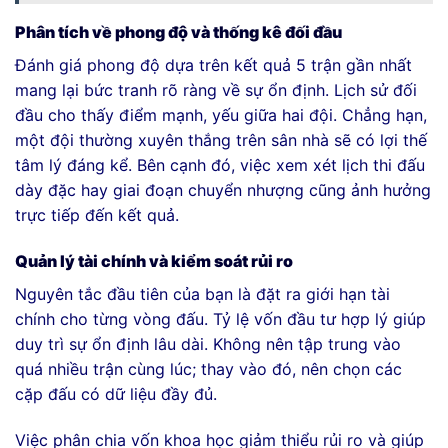
Phân tích về phong độ và thống kê đối đầu
Đánh giá phong độ dựa trên kết quả 5 trận gần nhất
mang lại bức tranh rõ ràng về sự ổn định. Lịch sử đối
đầu cho thấy điểm mạnh, yếu giữa hai đội. Chẳng hạn,
một đội thường xuyên thắng trên sân nhà sẽ có lợi thế
tâm lý đáng kể. Bên cạnh đó, việc xem xét lịch thi đấu
dày đặc hay giai đoạn chuyển nhượng cũng ảnh hưởng
trực tiếp đến kết quả.
Quản lý tài chính và kiểm soát rủi ro
Nguyên tắc đầu tiên của bạn là đặt ra giới hạn tài
chính cho từng vòng đấu. Tỷ lệ vốn đầu tư hợp lý giúp
duy trì sự ổn định lâu dài. Không nên tập trung vào
quá nhiều trận cùng lúc; thay vào đó, nên chọn các
cặp đấu có dữ liệu đầy đủ.
Việc phân chia vốn khoa học giảm thiểu rủi ro và giúp