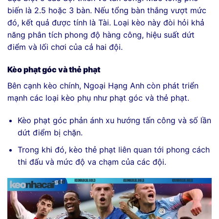
biến là 2.5 hoặc 3 bàn. Nếu tổng bàn thắng vượt mức
đó, kết quả được tính là Tài. Loại kèo này đòi hỏi khả
năng phân tích phong độ hàng công, hiệu suất dứt
điểm và lối chơi của cả hai đội.
Kèo phạt góc và thẻ phạt
Bên cạnh kèo chính, Ngoại Hạng Anh còn phát triển
mạnh các loại kèo phụ như phạt góc và thẻ phạt.
Kèo phạt góc phản ánh xu hướng tấn công và số lần
dứt điểm bị chặn.
Trong khi đó, kèo thẻ phạt liên quan tới phong cách
thi đấu và mức độ va chạm của các đội.