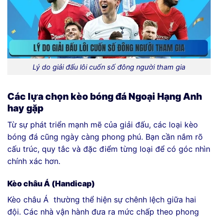
Lý do giải đấu lôi cuốn số đông người tham gia
Các lựa chọn kèo bóng đá Ngoại Hạng Anh
hay gặp
Từ sự phát triển mạnh mẽ của giải đấu, các loại kèo
bóng đá cũng ngày càng phong phú. Bạn cần nắm rõ
cấu trúc, quy tắc và đặc điểm từng loại để có góc nhìn
chính xác hơn.
Kèo châu Á (Handicap)
Kèo châu Á thường thể hiện sự chênh lệch giữa hai
đội. Các nhà vận hành đưa ra mức chấp theo phong