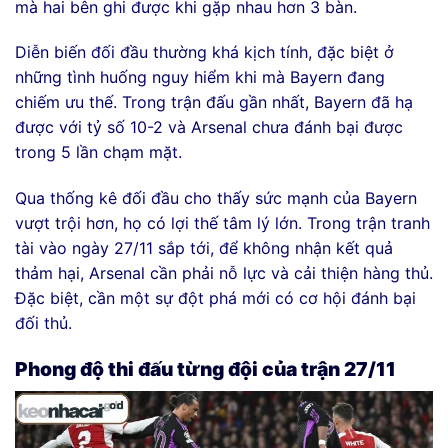
mà hai bên ghi được khi gặp nhau hơn 3 bàn.
Diễn biến đối đầu thường khá kịch tính, đặc biệt ở
những tình huống nguy hiểm khi mà Bayern đang
chiếm ưu thế. Trong trận đấu gần nhất, Bayern đã hạ
được với tỷ số 10-2 và Arsenal chưa đánh bại được
trong 5 lần chạm mặt.
Qua thống kê đối đầu cho thấy sức mạnh của Bayern
vượt trội hơn, họ có lợi thế tâm lý lớn. Trong trận tranh
tài vào ngày 27/11 sắp tới, để không nhận kết quả
thảm hại, Arsenal cần phải nỗ lực và cải thiện hàng thủ.
Đặc biệt, cần một sự đột phá mới có cơ hội đánh bại
đối thủ.
Phong độ thi đấu từng đội của trận 27/11