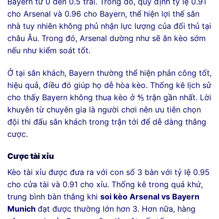
Bayern từ 0 đến 0.5 trái. Trong đó, quy định tỷ lệ 0.91
cho Arsenal và 0.96 cho Bayern, thể hiện lợi thế sân
nhà tuy nhiên không phủ nhận lực lượng của đối thủ tại
châu Âu. Trong đó, Arsenal dường như sẽ ăn kèo sớm
nếu như kiểm soát tốt.
Ở tại sân khách, Bayern thường thể hiện phản công tốt,
hiệu quả, điều đó giúp họ dễ hòa kèo. Thống kê lịch sử
cho thấy Bayern không thua kèo ở ⅘ trận gần nhất. Lời
khuyên từ chuyên gia là người chơi nên ưu tiên chọn
đội thi đấu sân khách trong trận tới để dễ dàng thắng
cược.
Cược tài xỉu
Kèo tài xỉu được đưa ra với con số 3 bàn với tỷ lệ 0.95
cho cửa tài và 0.91 cho xỉu. Thống kê trong quá khứ,
trung bình bàn thắng khi
soi kèo Arsenal vs Bayern
Munich
đạt được thường lớn hơn 3. Hơn nữa, hàng