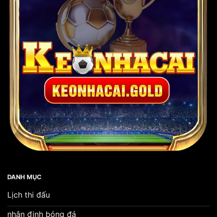
DANH MỤC
Lịch thi đấu
nhận định bóng đá