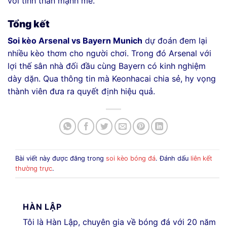
với tinh thần mạnh mẽ.
Tổng kết
Soi kèo Arsenal vs Bayern Munich
dự đoán đem lại
nhiều kèo thơm cho người chơi. Trong đó Arsenal với
lợi thế sân nhà đối đầu cùng Bayern có kinh nghiệm
dày dặn. Qua thông tin mà Keonhacai chia sẻ, hy vọng
thành viên đưa ra quyết định hiệu quả.
Bài viết này được đăng trong
soi kèo bóng đá
. Đánh dấu
liên kết
thường trực
.
HÀN LẬP
Tôi là Hàn Lập, chuyên gia về bóng đá với 20 năm