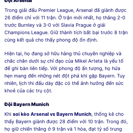
Đội Arsenal
Trong giải đấu Premier League, Arsenal đã giành được
26 điểm chỉ với 11 trận. Ở trận mới nhất, họ thắng 2-0
trước Burnley và 3-0 với Slavia Prague ở giải
Champions League. Giữ thành tích bất bại trước 8 trận
cùng kết quả cho thấy phong độ ổn định.
Hiện tại, họ đang sở hữu hàng thủ chuyên nghiệp và
chắc chắn dưới sự chỉ đạo của Mikel Arteta là yếu tố
để ghi bàn liên tiếp. Với phong độ ấn tượng, họ hứa
hẹn mang đến những nét đột phá khi gặp Bayern. Tuy
nhiên, lịch thi đấu dày đặc có thể ảnh hưởng đến sức
khoẻ của các trụ cột.
Đội Bayern Munich
Khi
soi kèo Arsenal vs Bayern Munich
, thống kê cho
thấy Bayern giành được 28 điểm với 10 trận. Trong đó,
họ giữ chiến thắng ở 9 trận và 1 hòa, đạt tỷ số trung