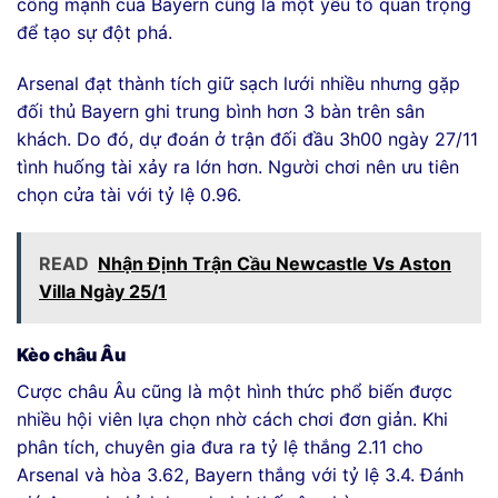
công mạnh của Bayern cũng là một yếu tố quan trọng
để tạo sự đột phá.
Arsenal đạt thành tích giữ sạch lưới nhiều nhưng gặp
đối thủ Bayern ghi trung bình hơn 3 bàn trên sân
khách. Do đó, dự đoán ở trận đối đầu 3h00 ngày 27/11
tình huống tài xảy ra lớn hơn. Người chơi nên ưu tiên
chọn cửa tài với tỷ lệ 0.96.
READ
Nhận Định Trận Cầu Newcastle Vs Aston
Villa Ngày 25/1
Kèo châu Âu
Cược châu Âu cũng là một hình thức phổ biến được
nhiều hội viên lựa chọn nhờ cách chơi đơn giản. Khi
phân tích, chuyên gia đưa ra tỷ lệ thắng 2.11 cho
Arsenal và hòa 3.62, Bayern thắng với tỷ lệ 3.4. Đánh