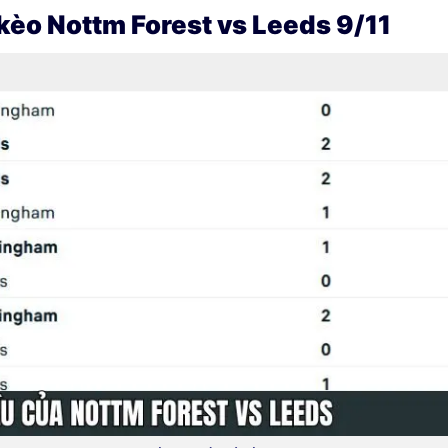
 kèo Nottm Forest vs Leeds 9/11