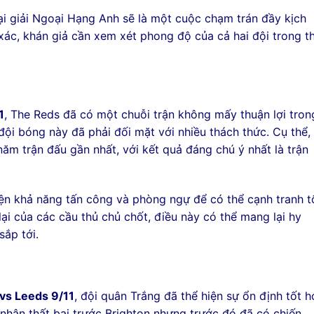
ại giải Ngoại Hạng Anh sẽ là một cuộc chạm trán đầy kịch
xác, khán giả cần xem xét phong độ của cả hai đội trong t
1
, The Reds đã có một chuỗi trận không mấy thuận lợi tron
 đội bóng này đã phải đối mặt với nhiều thách thức. Cụ thể,
ăm trận đấu gần nhất, với kết quả đáng chú ý nhất là trận
iện khả năng tấn công và phòng ngự để có thể cạnh tranh t
lại của các cầu thủ chủ chốt, điều này có thể mang lại hy
sắp tới.
 vs Leeds 9/11
, đội quân Trắng đã thể hiện sự ổn định tốt h
 nhận thất bại trước Brighton nhưng trước đó đã có chiến