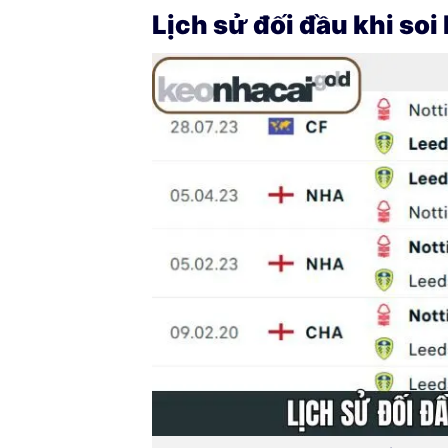
Lịch sử đối đầu khi soi