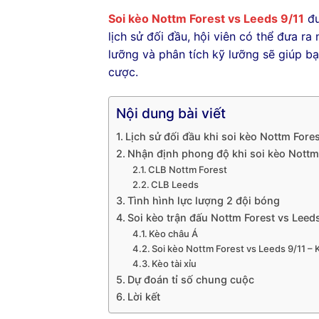
Soi kèo Nottm Forest vs Leeds 9/11
đư
lịch sử đối đầu, hội viên có thể đưa ra
lưỡng và phân tích kỹ lưỡng sẽ giúp bạ
cược.
Nội dung bài viết
Lịch sử đối đầu khi soi kèo Nottm Fore
Nhận định phong độ khi soi kèo Nottm 
CLB Nottm Forest
CLB Leeds
Tình hình lực lượng 2 đội bóng
Soi kèo trận đấu Nottm Forest vs Leeds
Kèo châu Á
Soi kèo Nottm Forest vs Leeds 9/11 –
Kèo tài xỉu
Dự đoán tỉ số chung cuộc
Lời kết