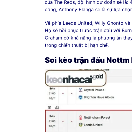
của The Reds, đội hình dự đoán sẽ là: 
công, Anthony Elanga sẽ là sự lựa chọn 
Về phía Leeds United, Willy Gnonto và
Họ sẽ hồi phục trước trận đấu với Burn
Graham có khả năng là phương án thay 
trong chiến thuật bị hạn chế.
Soi kèo trận đấu Nottm 