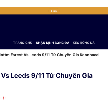
Login
TRANG CHỦ
NHẬN ĐỊNH BÓNG ĐÁ
KÈO BÓNG ĐÁ
Nottm Forest Vs Leeds 9/11 Từ Chuyên Gia Keonhacai
 Vs Leeds 9/11 Từ Chuyên Gia
 LẬP