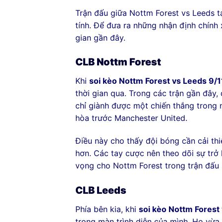
Trận đấu giữa Nottm Forest vs Leeds t
tính. Để đưa ra những nhận định chính 
gian gần đây.
CLB Nottm Forest
Khi
soi kèo Nottm Forest vs Leeds 9/1
thời gian qua. Trong các trận gần đây,
chỉ giành được một chiến thắng trong n
hòa trước Manchester United.
Điều này cho thấy đội bóng cần cải th
hơn. Các tay cược nên theo dõi sự trở 
vọng cho Nottm Forest trong trận đấu 
CLB Leeds
Phía bên kia, khi
soi kèo Nottm Forest
trong màn trình diễn của mình. Họ vừa